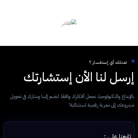
تمتلك أي إستفسار ؟
إرسل لنا الأن إستشارتك
بالإبداع والتكنولوجيا، نجعل أفكارك واقعًا. انضم إلينا وشارك في تحويل
مشروعك إلى تجربة رقمية استثنائية!
تابعنا علي :