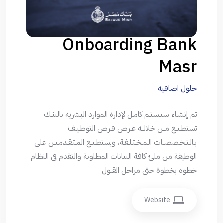
Onboarding Bank
Masr
حلول اضافيه
تم إنشـاء سيـستـم كامـل لإدارة الموارد البشرية بالبنـك
تستطـيـع مــن خلالــه عـرض فـرص التوظـيـف
بـالـتـخـصصــات الـمـخـتـلـفـة، ويستطـيـع المـتـقـدمـيـن على
الوظيفة من ملئ كافة البيانات المطلوبة والتقدم في النظام
خطوة بخطوة حتى مراحل القبول
Website