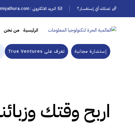
تمتلك أي إستفسار ؟
البريد الالكتروني :
lmiyalhura.com
الرئيسية
من نحن
إستشارة مجانية
تعرف على True Ventures
اربح وقتك وزبائ