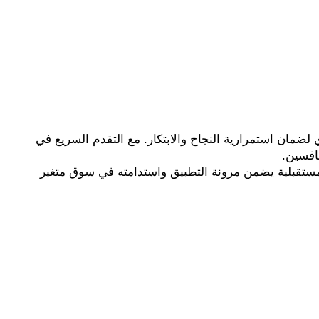
أخذ التطورات المستقبلية والاتجاهات الجديدة في عالم التجارة الإلكترونية في الاعتبار عند تطوير التطبيقات أمر حيوي لضمان استمرارية النجاح والابتكار. مع التقدم السريع في 
افسين. 
تحسينات مثل الذكاء الاصطناعي، وتخصيص التجارب، وزيادة الأمان تعزز من قيمة التطبيق. الاستثمار في التوقعات المستقبلية يضمن مرونة التطبيق واستدامته في سوق متغير 