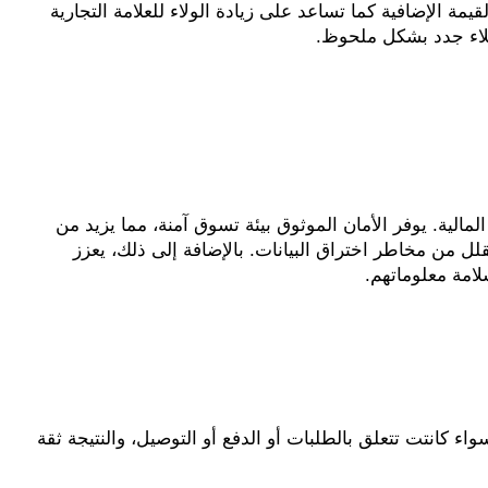
هي توفير العروض الخاصة والخصومات، فهي تشجع المستهلكين على اتخاذ قرار الشراء بشكل أسرع وتخلق شعور بالقيمة الإضافية كما تساعد على زيادة الولاء للعلامة التجارية 
لاء جدد بشكل ملحوظ.
ضمانات الأمان في المعاملات الإلكترونية في تطبيقات التسوق أمر بالغ الأهمية لحماية بيانات المستخدمين وعملياتهم المالية. يوفر الأمان الموثوق بيئة تسوق آمنة، مما يزيد من 
ثقة العملاء في إدخال معلوماتهم الشخصية والمالية. يساعد على حماية التطبيق من الهجمات السيبرانية والاحتيال، ويقلل من مخاطر اختراق البيانات. بالإضافة إلى ذلك، يعزز 
امة معلوماتهم.
تعنى عميل راضي 100% وتضمن تحسن تجربة العملاء ورضاهم، كما يساعد الدعم الفعال في حل المشكلات بسرعة سواء كانتت تتعلق بالطلبات أو الدفع أو التوصيل، والنتيجة ثقة 