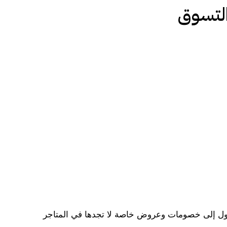
التسوق
يوفر تجربة شراء سريعة وسهلة، حيث يمكن العملاء تصفح المنتجات ومقارنة الأسعار وشرائها بضغطة زر. ويتيح الوصول إلى خصومات وعروض خاصة لا تجدها في المتاجر 