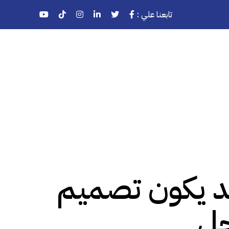
تابعنا علي :
د يكون تصميم
حل