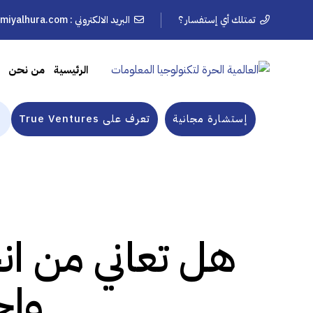
تمتلك أي إستفسار ؟
البريد الالكتروني :
lmiyalhura.com
الرئيسية
من نحن
إستشارة مجانية
تعرف على True Ventures
هل تعاني من ا
واج