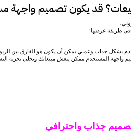
بيعات؟ قد يكون تصميم واجهة م
وني،
في طريقة عرضها! 