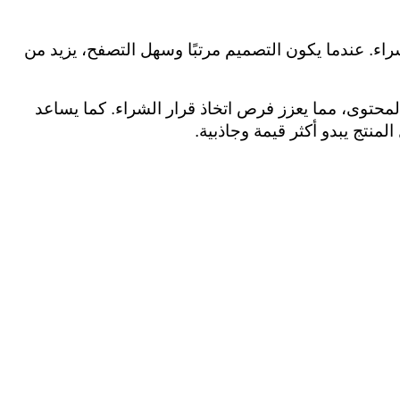
يلعب التصميم الجذاب والاحترافي دور كبير في تعزيز المبيعات، إذ يؤثر بشكل مباشر على قرار العميل بالشراء. عندما يكون التصميم مرتبًا وسهل التصفح، يزيد من 
إلى جانب ذلك، يعمل التصميم على توصيل الرسائل الرئيسية بسرعة ووضوح، ويزيد من تفاعل العملاء مع المحتوى، مما يعزز فرص اتخاذ قرار الشراء. كما يساعد 
نتج يبدو أكثر قيمة وجاذبية.