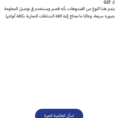
الـ GIF
يتميز هذا النوع من الفيديوهات بأنه قصير ويستخدم في توصيل المعلومة
بصورة سريعة، وغالبًا ما تحتاج إليه كافة النشاطات التجارية بكافة أنواعها.
نحن هنا للرد على استفساراتكم على مدار الساعة 24/7
في حاجة إلى استشارة
مجانية؟
اسأل العالمية الحرة