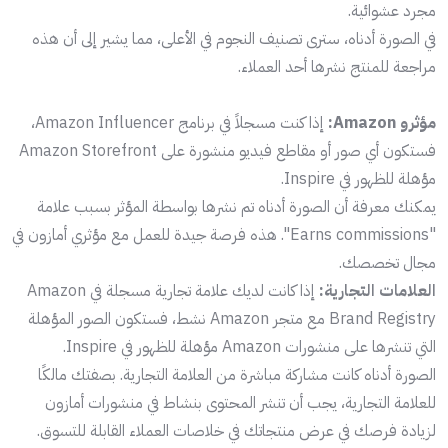
مجرد عشوائية.
في الصورة أدناه، سترى تصنيف النجوم في الأعلى، مما يشير إلى أن هذه
مراجعة للمنتج نشرها أحد العملاء.
مؤثرو Amazon:
إذا كنت مسجلاً في برنامج Amazon Influencer،
فستكون أي صور أو مقاطع فيديو منشورة على Amazon Storefront
مؤهلة للظهور في Inspire.
يمكنك معرفة أن الصورة أدناه تم نشرها بواسطة المؤثر بسبب علامة
"Earns commissions". هذه فرصة جيدة للعمل مع مؤثري أمازون في
مجال تخصصك.
العلامات التجارية:
إذا كانت لديك علامة تجارية مسجلة في Amazon
Brand Registry مع متجر Amazon نشط، فستكون الصور المؤهلة
التي تنشرها على منشورات Amazon مؤهلة للظهور في Inspire.
الصورة أدناه كانت مشاركة مباشرة من العلامة التجارية. بصفتك مالكًا
للعلامة التجارية، يجب أن تنشر المحتوى بنشاط في منشورات أمازون
لزيادة فرصك في عرض منتجاتك في خلاصات العملاء القابلة للتسوق.