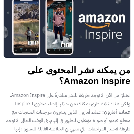
من يمكنه نشر المحتوى على
Amazon Inspire؟
اعتبارًا من الآن، لا توجد طريقة للنشر مباشرةً على Amazon Inspire،
ولكن هناك ثلاث طرق يمكنك من خلالها إنشاء محتوى لـ Inspire.
عملاء أمازون:
عملاء أمازون الذين ينشرون مراجعات المنتجات مع
مقطع فيديو أو صورة مؤهلون للظهور في إلهام. في الوقت الحالي، لا توجد
طريقة لاختيار المراجعات التي تنتهي في الخلاصة القابلة للتسوق؛ إنها