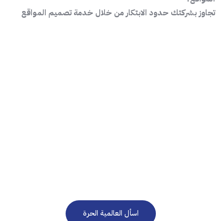
تجاوز بشركتك حدود الابتكار من خلال خدمة تصميم المواقع
نحن هنا للرد على استفساراتكم على مدار الساعة 24/7
في حاجة إلى استشارة
مجانية؟
اسأل العالمية الحرة