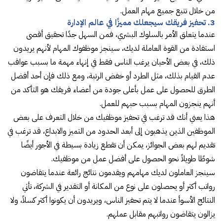
من خلال تتبع جميع مهام العمل.
3. تحفيز فريقك سيجعلك مميزًا في عالم الإدارة
عندما يتعلق الأمر بالسلوك البشري، فمن السهل جدًا تحقيق أقصى
استفادة من القوة العاملة لديك، سينجز موظفوك المهام لأنهم يريدون
ذلك، في بعض الأحيان يرغب الناس فقط في إنهاء مهمة ما بسبب عواقب
عدم القيام بذلك، مثل الطرد أو خفض الرتبة، ومع ذلك فإن أحد أفضل
الطرق للحصول على عمل بأعلى جودة من أعضاء فريقك هو التأكد من
أنهم ينجزون المهام بسبب حبهم للعمل.
هذا يعني أنك قد ترغب في تحفيز موظفيك من خلال التعرف على بعض
الموظفين الذين يذهبون إلى أبعد الحدود من التميز والابداع، قد ترغب في
تقديم لهم بعض الجوائز، يمكن أن تقطع زيادة بسيطة في الأجور أيضًا
شوطًا طويلاً نحو الحصول على أفضل عمل من موظفيك.
سينجز العاملون لديك مهامهم ويقدمون نتائج رائعة عندما يتقاضون
رواتب أكثر أو يحصلون على نوع من المكانة أو التقدير في الشركة، تأتي
النتائج الأسوأ عندما لا يتم تحفيز الناس، ويريدون أن يكونوا أكثر كسلاً، ولا
يزالون يتقاضون رواتبهم مقابل عملهم.