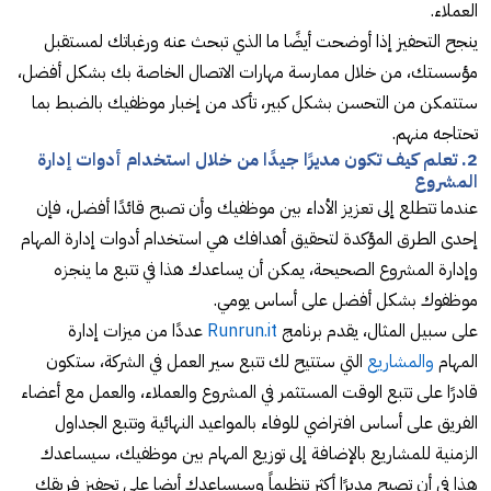
العملاء.
ينجح التحفيز إذا أوضحت أيضًا ما الذي تبحث عنه ورغباتك لمستقبل
مؤسستك، من خلال ممارسة مهارات الاتصال الخاصة بك بشكل أفضل،
ستتمكن من التحسن بشكل كبير، تأكد من إخبار موظفيك بالضبط بما
تحتاجه منهم.
2. تعلم كيف تكون مديرًا جيدًا من خلال استخدام أدوات إدارة
المشروع
عندما تتطلع إلى تعزيز الأداء بين موظفيك وأن تصبح قائدًا أفضل، فإن
إحدى الطرق المؤكدة لتحقيق أهدافك هي استخدام أدوات إدارة المهام
وإدارة المشروع الصحيحة، يمكن أن يساعدك هذا في تتبع ما ينجزه
موظفوك بشكل أفضل على أساس يومي.
على سبيل المثال، يقدم برنامج
Runrun.it
عددًا من ميزات إدارة
المهام
والمشاريع
التي ستتيح لك تتبع سير العمل في الشركة، ستكون
قادرًا على تتبع الوقت المستثمر في المشروع والعملاء، والعمل مع أعضاء
الفريق على أساس افتراضي للوفاء بالمواعيد النهائية وتتبع الجداول
الزمنية للمشاريع بالإضافة إلى توزيع المهام بين موظفيك، سيساعدك
هذا في أن تصبح مديرًا أكثر تنظيماً وسيساعدك أيضا على تحفيز فريقك