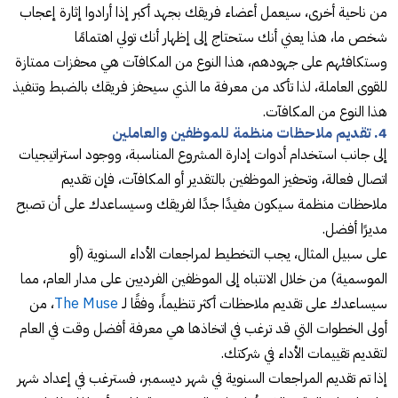
من ناحية أخرى، سيعمل أعضاء فريقك بجهد أكبر إذا أرادوا إثارة إعجاب
شخص ما، هذا يعني أنك ستحتاج إلى إظهار أنك تولي اهتمامًا
وستكافئهم على جهودهم، هذا النوع من المكافآت هي محفزات ممتازة
للقوى العاملة، لذا تأكد من معرفة ما الذي سيحفز فريقك بالضبط وتنفيذ
هذا النوع من المكافآت.
4. تقديم ملاحظات منظمة للموظفين والعاملين
إلى جانب استخدام أدوات إدارة المشروع المناسبة، ووجود استراتيجيات
اتصال فعالة، وتحفيز الموظفين بالتقدير أو المكافآت، فإن تقديم
ملاحظات منظمة سيكون مفيدًا جدًا لفريقك وسيساعدك على أن تصبح
مديرًا أفضل.
على سبيل المثال، يجب التخطيط لمراجعات الأداء السنوية (أو
الموسمية) من خلال الانتباه إلى الموظفين الفرديين على مدار العام، مما
سيساعدك على تقديم ملاحظات أكثر تنظيماً، وفقًا لـ
The Muse
، من
أولى الخطوات التي قد ترغب في اتخاذها هي معرفة أفضل وقت في العام
لتقديم تقييمات الأداء في شركتك.
إذا تم تقديم المراجعات السنوية في شهر ديسمبر، فسترغب في إعداد شهر