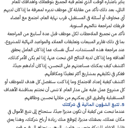
يناير باعتباره الوقت الذي تُعلم فيه الجميع بتوقعاتك وأهدافك للعام
التالي، بعد ذلك تأكد من مقابلة كل موظف تديره لمعرفة ما إذا كان لديهم
أي مخاوف أو أسئلة في المستقبل، قرب نهاية العام، اجتمع مع أعضاء
فريقك لمراجعة نتائجهم السنوية.
تأكد من تجميع الملاحظات لكل موظف قبل عدة أسابيع من المراجعة
بما في ذلك تقارير المبيعات وتعليقات العملاء والمواعيد النهائية للمشروع،
عند مراجعة هذه المستندات، اسأل نفسك عما إذا كان العامل يحقق
أهدافه وما إذا كان لديه النتائج التي تبحث عنها، إذا لم يكن الأمر كذلك،
اكتشف كيف يمكنك مساعدتهم على التحسن، إذا كان أداءهم جيدًا،
ففكر في تكليفهم بمشاريع أكثر تعقيدًا ومكافأتهم.
اكتشف كيفية إعداد الاجتماع وما إذا كنت ستفصل كل هدف للموظف أو
كل مشروع عمل عليه على مدار العام. لا تنسَ أن تختتم بمناقشة الأهداف
المستقبلية والطرق التي يمكنهم من خلالها تحسين وظائفهم.
5. تتبع الشؤون المالية في شركتك
عندما تبحث عن كيفية أن تكون مديرًا جيدًا، ستحتاج إلى تتبع الأموال في
مكان عملك، بصفتك مديرًا، يُتوقع منك زيادة أرباح شركتك، وهذا يعني
تقليل الإنفاق للشركة وتحسين هامش الربح، ستحتاج إلى فهم قوي